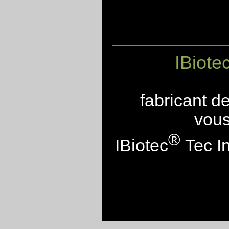
IBiote
fabricant d
vous
®
IBiotec
Tec In