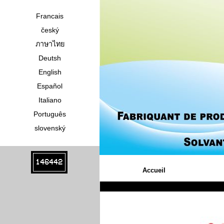
Francais
český
ภาษาไทย
Deutsh
English
Español
Italiano
Português
slovenský
146442
Accueil