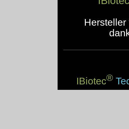
IBiote
Herstelle
dank
®
IBiotec
Tec