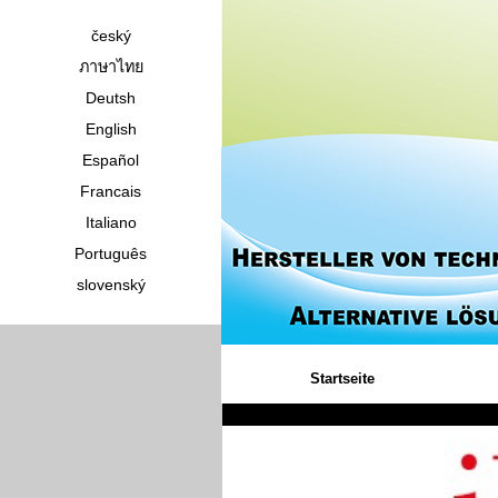
český
ภาษาไทย
Deutsh
English
Español
Francais
Italiano
Português
slovenský
Startseite