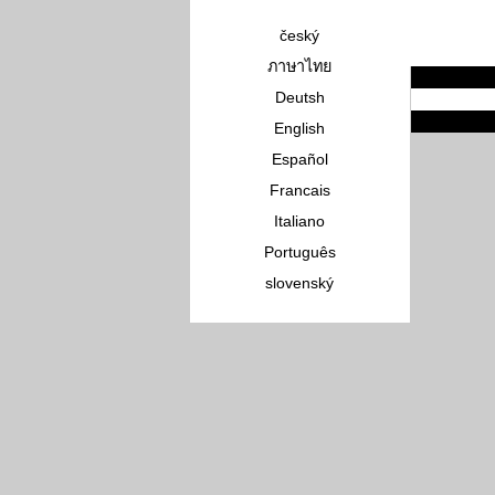
český
ภาษาไทย
Deutsh
English
Español
Francais
Italiano
Português
slovenský